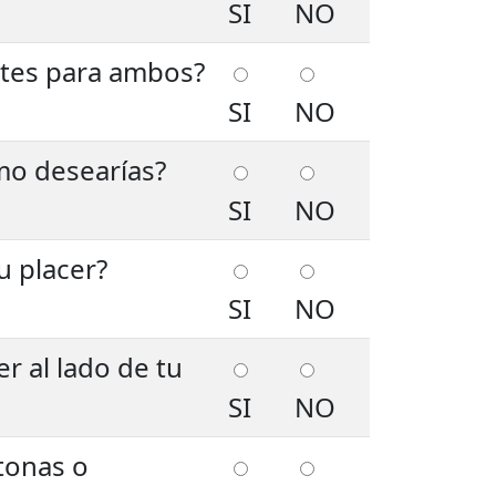
SI
NO
antes para ambos?
SI
NO
mo desearías?
SI
NO
u placer?
SI
NO
 al lado de tu
SI
NO
tonas o