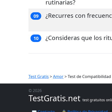
rutinarias?
¿Recurres con frecuenci
09
¿Consideras que los rit
10
Test Gratis
>
Amor
>
Test de Compatibilidad
© 2026
TestGratis.net
test gratuitos onl
✉️ Contacto
🔒 Política de Privacidad