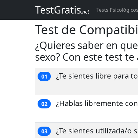
TestGratis
Tests Psicológico
.net
Test de Compatibi
¿Quieres saber en que
sexo? Con este test t
¿Te sientes libre para to
01
¿Hablas libremente con
02
¿Te sientes utilizada/o
03