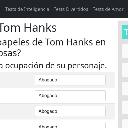
s
Tests de Inteligencia
Tests Divertidos
Tests de Amor
: Tom Hanks
 papeles de Tom Hanks en
osas?
 la ocupación de su personaje.