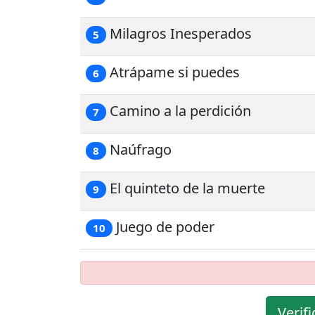
Milagros Inesperados
5
Atrápame si puedes
6
Camino a la perdición
7
Naúfrago
8
El quinteto de la muerte
9
Juego de poder
10
Verif