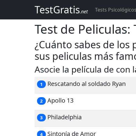
TestGratis
Tests Psicológico
.net
Test de Peliculas
¿Cuánto sabes de los
sus peliculas más fam
Asocie la película de con
Rescatando al soldado Ryan
1
Apollo 13
2
Philadelphia
3
Sintonía de Amor
4